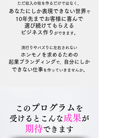
ただ収入の柱を作るだけではなく、
あなたにしか表現できない世界
で
10
年先までお客様に喜んで
選び続けても
らえる
ビジネス
作り
ができます。
流行りやバ
ズり
に左右されない
ホンモノを求めるための
起業ブランディ
ング
自
分にしか
で、
できない仕
事
を
作って
いきませんか。
プ
ログラム
この
を
成果
受けるとこ
んな
が
期待
できます