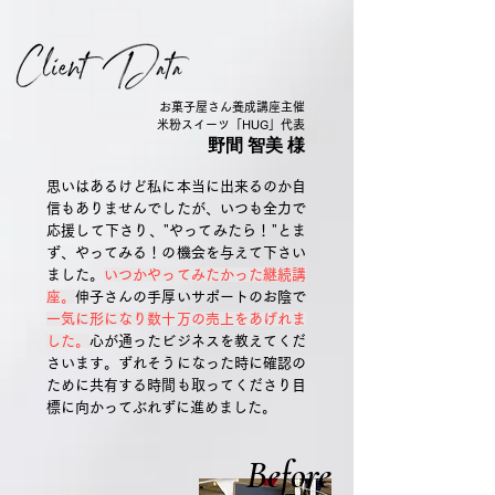
お菓子屋さん養成講座主催
米粉スイーツ「HUG」代表
野間 智美 様
思いはあるけど私に本当に出来るのか自
信もありませんでしたが、
いつも全力で
応援して下さり、"やってみたら！"と
ま
ず、
やってみる！の機会を
与えて下さい
ました。
いつかやってみたかった継続講
座。
伸子さんの手厚いサポートのお陰で
一気に形になり数十万の売上をあげれま
した。
心が通ったビジネスを教えてくだ
さいます。
ずれそうになった時に確認の
ために共有する時間も取ってくださり
目
標に向かってぶれずに進めました。
Before