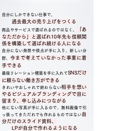
自分にしかできない仕事で、
過去最大の
売り上げをつくる
「あ
商品やサービスで選ばれるのではなく
、
なただから」と選ばれ10年先
も信
頼関
係を構築して選
ばれ続ける人になる
自分にない発想や視点が手に入り、新しい分
今まで考えていなかった事業に着
野、
手できる
SNSだけ
最強リレーション構築を手に入れて
に頼らない働き方ができる
相手を想い
きれいやおしゃれで終わらない
やるビジュアルブランディングで目に
留まり、申し込みにつな
がる
他にない写真が手に入るので、無料画像で引
自
っ張ってきただれでも作れるものではない
分だけのスライド資料、
LPが自分で作れるよう
になる