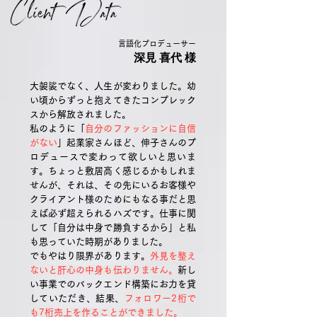
言語化プロデューサー
深見 喜代 様
大袈裟でなく、人生が変わりました。
幼
い頃からずっと抱えてきたコンプレック
スから解放されました。
私のように「
自分のファッションに自信
がない
」起業家さんほど、
伸子さんのプ
ロデュースで変わって欲しいと思いま
す。
ちょっと敷居高く感じるかもしれま
せんが、それは、その先にいるお客様や
クライアント様のためにもなる事だと思
えば必ず超えられるハズです。
仕事に関
して「自分は中身で勝負するから」と私
も思っていた時期がありました。
でもやはり限界があります。
外見を整え
ないと肝心の中身も伝わりません。
新し
い事業でのバックエンド構築にお力を貸
していただき、
結果、
フォロワー2桁で
も7桁売上を作ることができました。