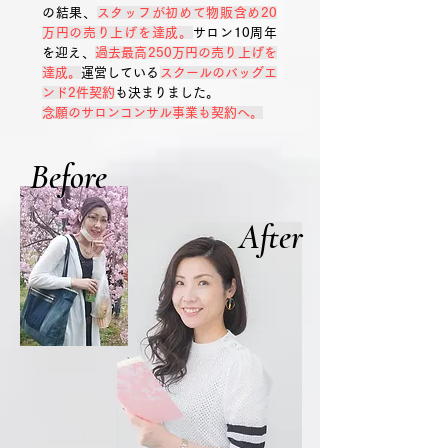
の結果、
スタッフが初めて物販含め20
万円の売り上げを達成。
サロン10周年
を迎え、
過
去最高250万円の売り上げを
達成。
運営している
スクールのバッグエ
ンド2件契約
も決まりました。
念願のサロンコンサル事業も契約へ。
Before
After