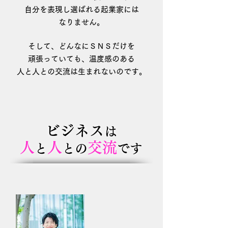
自分を表現し選ばれる起業家には
なりません。
そして、どんなにＳＮＳだけを
頑張って
いても、温度感のある
人と人との
交流は
生まれないのです。
ビジネス
は
人
人
交流
と
との
です