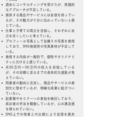
過去にコンサルティングを受けたが、実践的
なアプローチが不足している。
提供する商品やサービスには自信を持ってい
るが、その魅力が十分に伝わっていないと感
じている。
仕事と子育ての両立を目指し、それぞれに全
力を尽くしたいと考えている。
プロフィール写真として自撮りの写真を使用
しており、SNS発信用の写真素材が不足して
いる。
発信する内容が一般的で、個性やオリジナリ
ティに欠けると感じている。
月20万円～50万円の収入を目指している
が、その目標に至るまでの具体的な道筋が見
えていない。
同業者の動向に注目し、商品やサービスの差
別化に努めているが、明確な成果に結びつい
ていない。
起業塾やセミナーへの参加を検討しており、
成功者の手法を模倣しているが、心の満足感
を得られていない。
SNS上での他者との比較により自信を喪失