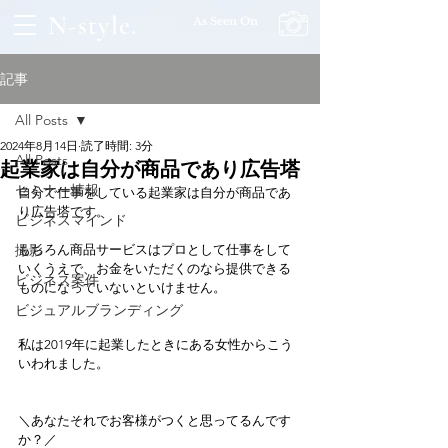
N-style.
As Seen On
記事
All Posts
2024年8月14日
読了時間: 3分
All Posts
起業家は自分が商品であり広告塔
セミナー情報
自分で仕事をしている起業家は自分が商品であ
り広告塔です。
ビジネスマインド
撮影
もちろん商品サービスはプロとして仕事をして
いくうえで、お金をいただくのなら提供できる
ビジネス案件
ものになっていないといけません。
ビジュアルブランディング
私は2019年に起業したときにある女性からこう
いわれました。
＼あなたそれでお客様がつくと思ってるんです
か？／