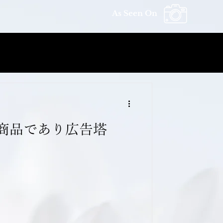
As Seen On
商品であり広告塔